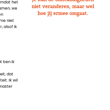
omdat het
niet veranderen, maar wel
samen, we
hoe jij ermee omgaat.
en
me niet
 alsof ik
X ben ik
it, dat
it. Ik wil
 master