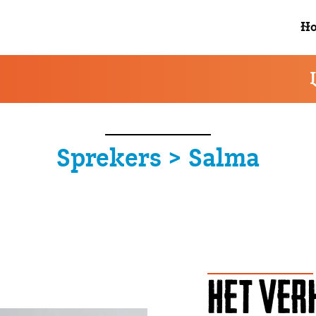
enkel waar nodig cookies om statistieken te analyseren en jouw gebru
H
Sprekers > Salma
HET VER