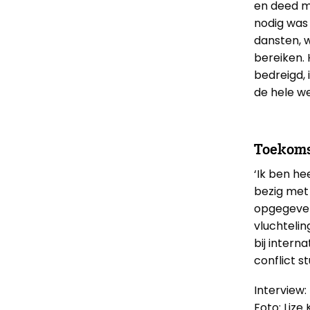
en deed m
nodig was 
dansten, 
bereiken.
bedreigd, 
de hele we
Toekom
‘Ik ben he
bezig met 
opgegeven 
vluchtelin
bij intern
conflict s
Interview:
Foto: Lize