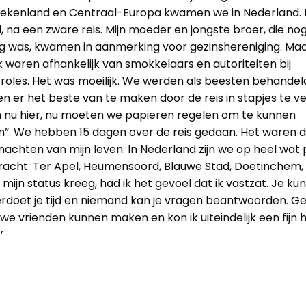
Griekenland en Centraal-Europa kwamen we in Nederland. 
l, na een zware reis. Mijn moeder en jongste broer, die no
ig was, kwamen in aanmerking voor gezinshereniging. Maa
k waren afhankelijk van smokkelaars en autoriteiten bij
roles. Het was moeilijk. We werden als beesten behandel
 er het beste van te maken door de reis in stapjes te ve
jn nu hier, nu moeten we papieren regelen om te kunnen
n”. We hebben 15 dagen over de reis gedaan. Het waren d
achten van mijn leven. In Nederland zijn we op heel wat
acht: Ter Apel, Heumensoord, Blauwe Stad, Doetinchem, 
 mijn status kreeg, had ik het gevoel dat ik vastzat. Je kun
erdoet je tijd en niemand kan je vragen beantwoorden. Ge
uwe vrienden kunnen maken en kon ik uiteindelijk een fijn h
’