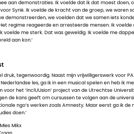
ee aan demonstraties. Ik voelde dat ik dat moest doen, 
voor Syrië. Ik voelde de kracht van de groep, we waren 
we demonstreerden, we voelden dat we samen iets kond
 Het regime reageerde en arresteerde mensen. Ik voelde 
ik voelde me sterk. Dat was geweldig. Ik voelde me dapper,
reld aan kon.’
st
el druk, tegenwoordig. Naast mijn vrijwilligerswerk voor PA
Nederlandse les, ga ik in een musical spelen en heb ik me
voor het ‘InclUUsion’ project van de Utrechtse Universite
gen de kans geeft om cursussen te volgen aan de universite
ationale ngo’s werken zoals Amnesty. Maar eerst ga ik de
tudies doen.’
 Mies Mikx
 Kraan