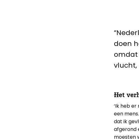
”Neder
doen he
omdat z
vlucht,
Het verh
‘Ik heb er
een mens. 
dat ik gev
afgerond e
moesten we