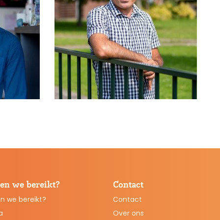
en we bereikt?
Contact
n we bereikt?
Contact
a
Over ons