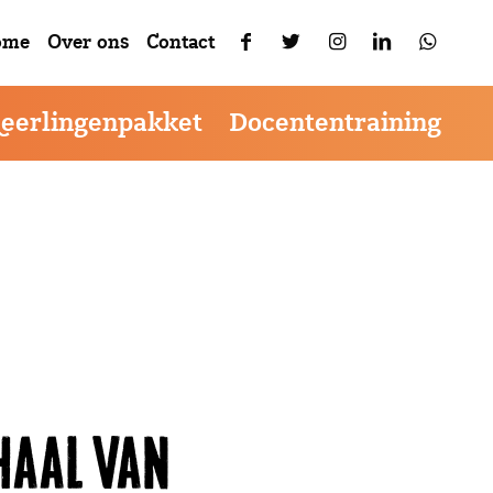
ikerservaring te verbeteren.
Akkoord
menu
ome
Over ons
Contact
Leerlingenpakket
Docententraining
HAAL VAN