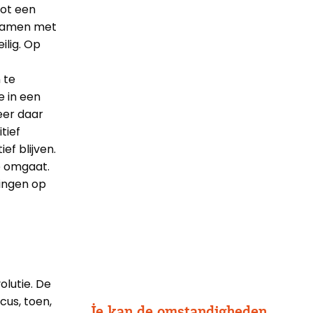
tot een
n samen met
ilig. Op
 te
e in een
eer daar
tief
ief blijven.
e omgaat.
ingen op
olutie. De
us, toen,
Je kan de omstandigheden