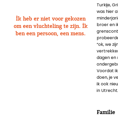
Turkije, 
was hier a
minderjar
Ik heb er niet voor gekozen
broer en i
om een vluchteling te zijn. Ik
grenscont
ben een persoon, een mens.
probeerden
“ok, we zi
vertrekke
dagen en n
ondergebr
Voordat ik
doen, je v
ik ook nie
in Utrecht.
Familie