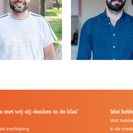
 met wij-zij-denken in de klas’
Wat hebb
Wat hebbe
le inschrijving
In de medi