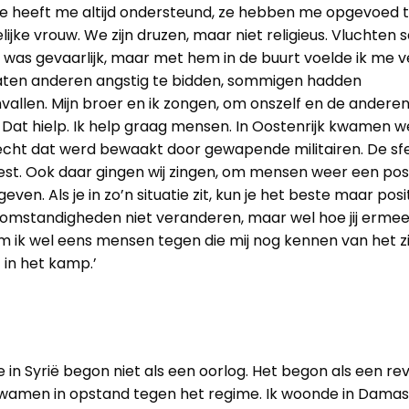
lie heeft me altijd ondersteund, ze hebben me opgevoed 
ijke vrouw. We zijn druzen, maar niet religieus. Vluchte
 was gevaarlijk, maar met hem in de buurt voelde ik me ve
aten anderen angstig te bidden, sommigen hadden
allen. Mijn broer en ik zongen, om onszelf en de anderen
Dat hielp. Ik help graag mensen. In Oostenrijk kwamen w
cht dat werd bewaakt door gewapende militairen. De sf
st. Ook daar gingen wij zingen, om mensen weer een posi
even. Als je in zo’n situatie zit, kun je het beste maar posit
 omstandigheden niet veranderen, maar wel hoe jij erme
m ik wel eens mensen tegen die mij nog kennen van het z
 in het kamp.’
ie in Syrië begon niet als een oorlog. Het begon als een rev
amen in opstand tegen het regime. Ik woonde in Damasc