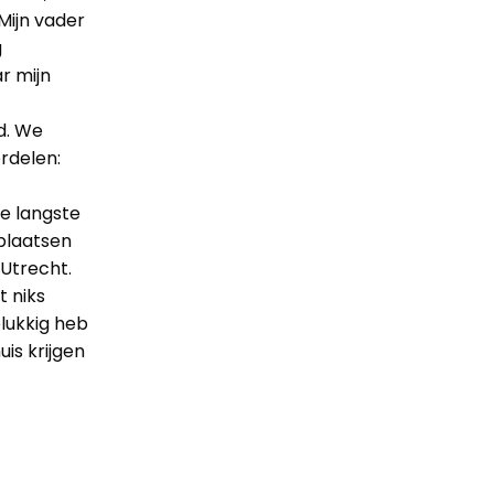
Mijn vader
g
r mijn
d. We
rdelen:
e langste
 plaatsen
Utrecht.
t niks
lukkig heb
uis krijgen