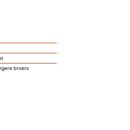
da
ongere broers