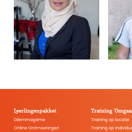
Leerlingenpakket
Training ‘Omgaan
Dilemmagame
Training op locatie
Online Ontmoetingen
Training op individue