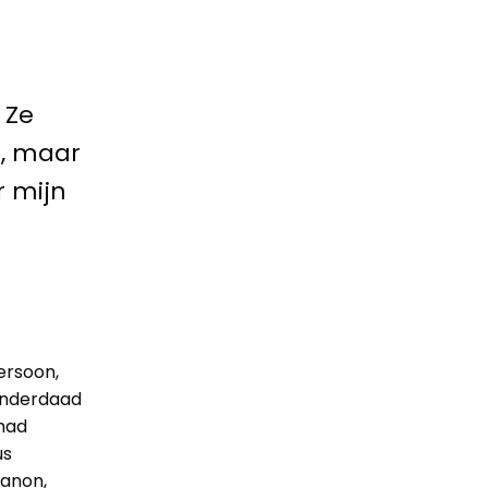
 Ze
n, maar
r mijn
persoon,
 inderdaad
 had
us
banon,