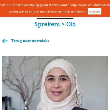
Verhaal van een vluchteling gebruikt enkel waar nodig cookies om statistieken
menu
te analyseren en jouw gebruikerservaring te verbeteren.
Akkoord
Sprekers > Ola
Terug naar overzicht