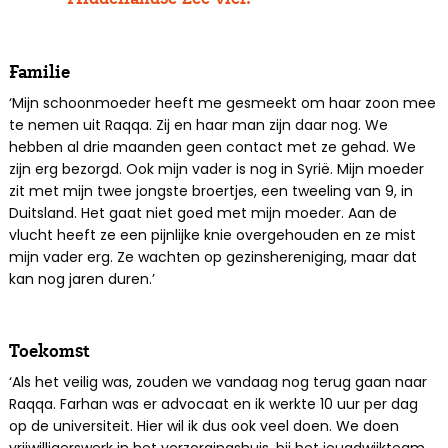
Familie
‘Mijn schoonmoeder heeft me gesmeekt om haar zoon mee
te nemen uit Raqqa. Zij en haar man zijn daar nog. We
hebben al drie maanden geen contact met ze gehad. We
zijn erg bezorgd. Ook mijn vader is nog in Syrië. Mijn moeder
zit met mijn twee jongste broertjes, een tweeling van 9, in
Duitsland. Het gaat niet goed met mijn moeder. Aan de
vlucht heeft ze een pijnlijke knie overgehouden en ze mist
mijn vader erg. Ze wachten op gezinshereniging, maar dat
kan nog jaren duren.’
Toekomst
‘Als het veilig was, zouden we vandaag nog terug gaan naar
Raqqa. Farhan was er advocaat en ik werkte 10 uur per dag
op de universiteit. Hier wil ik dus ook veel doen. We doen
vrijwilligerswerk in het verzorgingshuis, bij het jeugdwijkteam,