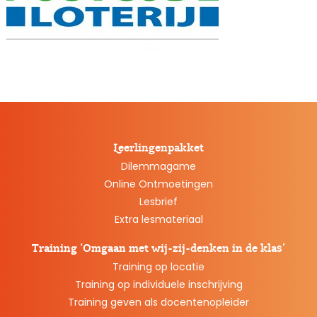
Leerlingenpakket
Dilemmagame
Online Ontmoetingen
Lesbrief
Extra lesmateriaal
Training ‘Omgaan met wij-zij-denken in de klas’
Training op locatie
Training op individuele inschrijving
Training geven als docentenopleider