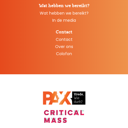
Wat hebben we bereikt?
Wat hebben we bereikt?
In de media
Contact
Contact
Over ons
Colofon