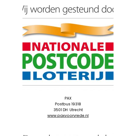
PAX
Postbus 19318
3501 DH
Utrecht
www.paxvoorvrede.nl