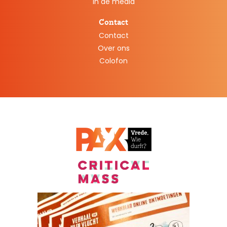
In de media
Contact
Contact
Over ons
Colofon