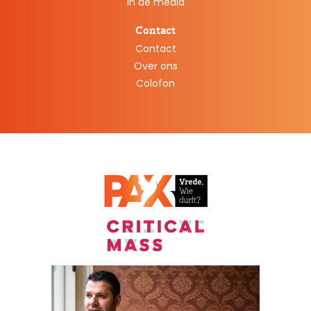
In de media
Contact
Contact
Over ons
Colofon