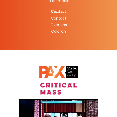
In de media
Contact
Contact
Over ons
Colofon