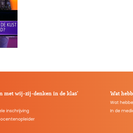
 met wij-zij-denken in de klas’
Wat hebb
Wat hebbe
le inschrijving
In de medi
docentenopleider