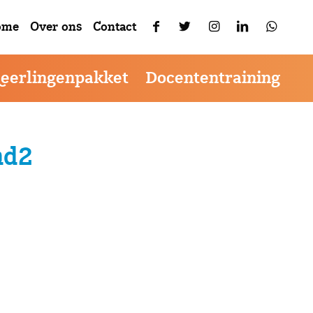
ikerservaring te verbeteren.
Akkoord
menu
ome
Over ons
Contact
Leerlingenpakket
Docententraining
md2