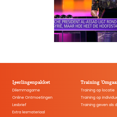
Leerlingenpakket
Training ‘Omgaan
Dilemmagame
Training op locatie
Online Ontmoetingen
Training op individue
Lesbrief
Training geven als 
Extra lesmateriaal