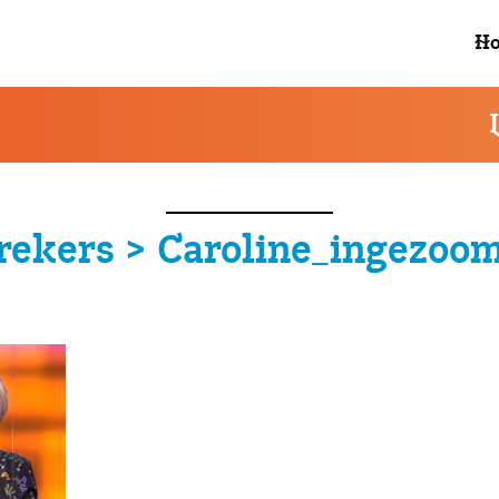
enkel waar nodig cookies om statistieken te analyseren en jouw gebru
H
rekers > Caroline_ingezoo