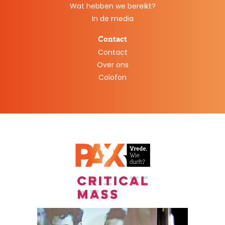
Wat hebben we bereikt?
In de media
Contact
Contact
Over ons
Colofon