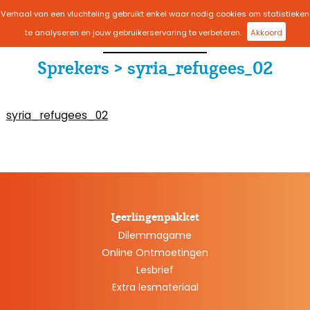
Verhaal van een vluchteling gebruikt enkel waar nodig cookies om statistieken
menu
te analyseren en jouw gebruikerservaring te verbeteren.
Akkoord
Sprekers > syria_refugees_02
syria_refugees_02
Leerlingenpakket
Dilemmagame
Online Ontmoetingen
Lesbrief
Extra lesmateriaal