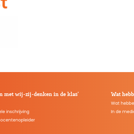
 met wij-zij-denken in de klas’
Wat hebb
Wat hebbe
le inschrijving
In de medi
docentenopleider