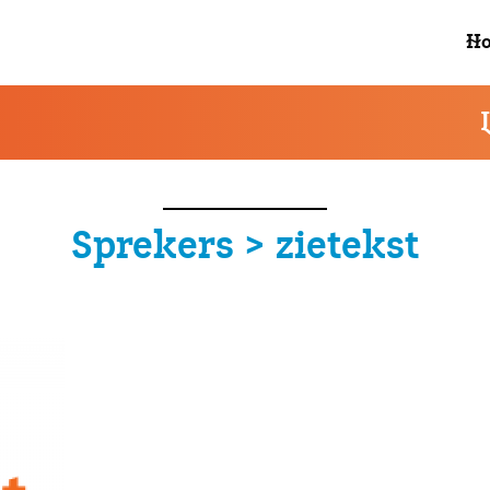
enkel waar nodig cookies om statistieken te analyseren en jouw gebru
H
Sprekers > zietekst