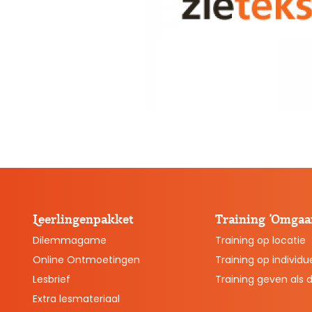
Leerlingenpakket
Training ‘Omgaan
Dilemmagame
Training op locatie
Online Ontmoetingen
Training op individue
Lesbrief
Training geven als 
Extra lesmateriaal