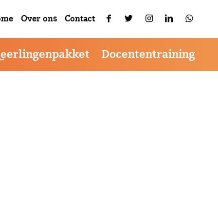
ikerservaring te verbeteren.
Akkoord
menu
ome
Over ons
Contact
Leerlingenpakket
Docententraining